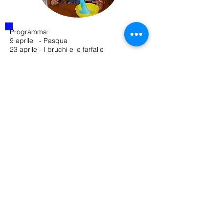
Programma:
9 aprile - Pasqua
23 aprile - I bruchi e le farfalle
30 aprile - Rane
*Mandare un'email
entro ogni giovedì
per iscriversi*